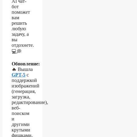
AI чат-
бот
поможет
вам
решить
любую
задачу, а
вы
отдохнете.
💻💭
Обновление:
🔥 Вышла
GPT-5
с
поддержкой
изображений
(генерация,
загрузка,
редактирование),
веб-
поиском
и
другими
крутыми
фишками.