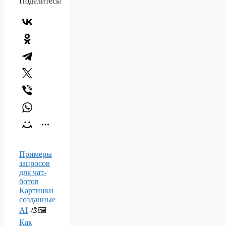
Поделитесь!
Примеры
запросов
для чат-
ботов
Картинки
созданные
AI
🎨🖼️
Как