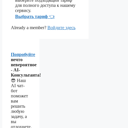
выберите подходящий тариф
для полного доступа к нашему
сервису.
Выбрать тариф
👈
Already a member?
Войдите здесь
Попробуйте
нечто
невероятное
- AI-
Консультанта!
😎 Наш
AI чат-
бот
поможет
вам
решить
любую
задачу, а
вы
отдохнете.