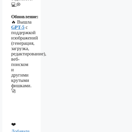
💻💭
Обновление:
🔥 Вышла
GPT-5
с
поддержкой
изображений
(генерация,
загрузка,
редактирование),
веб-
поиском
и
другими
крутыми
фишками.
🚀
❤️
Добавьте