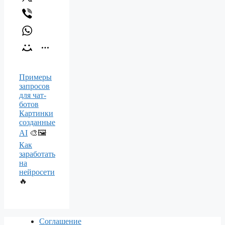
Примеры
запросов
для чат-
ботов
Картинки
созданные
AI
🎨🖼️
Как
заработать
на
нейросети
🔥
Соглашение