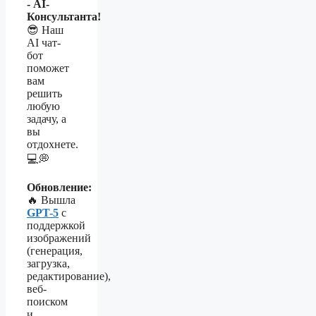
- AI-
Консультанта!
😎 Наш
AI чат-
бот
поможет
вам
решить
любую
задачу, а
вы
отдохнете.
💻💭
Обновление:
🔥 Вышла
GPT-5
с
поддержкой
изображений
(генерация,
загрузка,
редактирование),
веб-
поиском
и