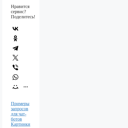
Нравится
сервис?
Поделитесь!
Примеры
запросов
для чат-
ботов
Картинки