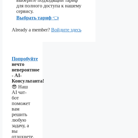
выберите подходящий тариф
для полного доступа к нашему
сервису.
Выбрать тариф
👈
Already a member?
Войдите здесь
Попробуйте
нечто
невероятное
- AI-
Консультанта!
😎 Наш
AI чат-
бот
поможет
вам
решить
любую
задачу, а
вы
отдохнете.