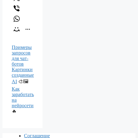
Примеры
запросов
для чат-
ботов
Картинки
созданные
AI
🎨🖼️
Как
заработать
на
нейросети
🔥
Соглашение