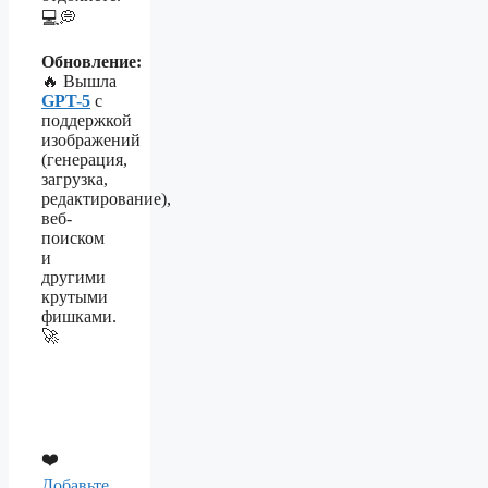
💻💭
Обновление:
🔥 Вышла
GPT-5
с
поддержкой
изображений
(генерация,
загрузка,
редактирование),
веб-
поиском
и
другими
крутыми
фишками.
🚀
❤️
Добавьте