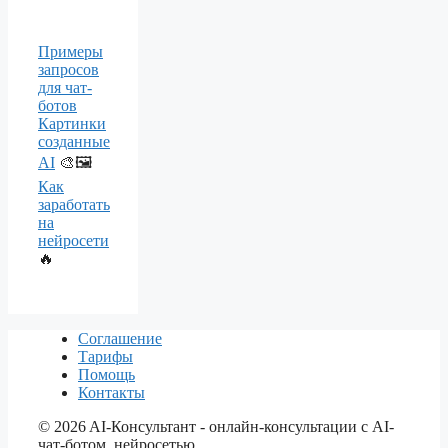
Примеры
запросов
для чат-
ботов
Картинки
созданные
AI
🎨🖼️
Как
заработать
на
нейросети
🔥
Соглашение
Тарифы
Помощь
Контакты
©
2026
AI-Консультант - онлайн-консультации с AI-
чат-ботом, нейросетью.