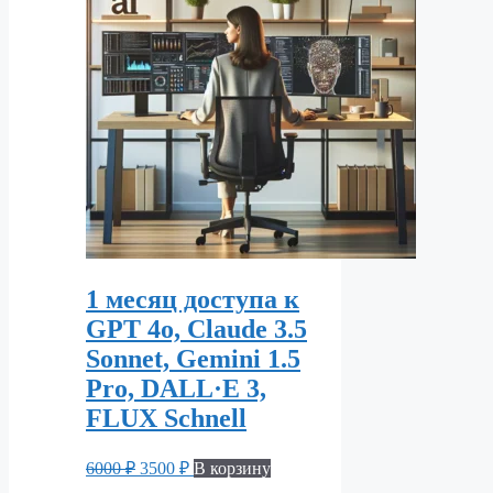
1 месяц доступа к
GPT 4o, Claude 3.5
Sonnet, Gemini 1.5
Pro, DALL·E 3,
FLUX Schnell
Первоначальная
Текущая
6000
₽
3500
₽
В корзину
цена
цена: