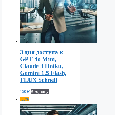
3 дня доступа к
GPT 4o Mini,
Claude 3 Haiku,
Gemini 1.5 Flash,
FLUX Schnell
150
₽
В корзину
-33%