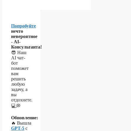
составляла
3500 ₽.
6000 ₽.
Попробуйте
нечто
невероятное
- AI-
Консультанта!
😎 Наш
AI чат-
бот
поможет
вам
решить
любую
задачу, а
вы
отдохнете.
💻💭
Обновление:
🔥 Вышла
GPT-5
с