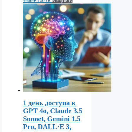
1500
₽
1000
₽
В корзину
цена
цена:
составляла
1000 ₽.
1500 ₽.
1 день доступа к
GPT 4o, Claude 3.5
Sonnet, Gemini 1.5
Pro, DALL·E 3,